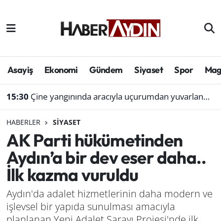
Afyonkarahisar
Aydın Hava Durumu
Bilim ve teknoloji
Aydın Trafik Yoğunluk Haritası
Asayiş
Ekonomi
Gündem
Siyaset
Spor
Mag
Çevre
Süper Lig Puan Durumu ve Fikstür
15:30
Çine yangınında aracıyla uçurumdan yuvarlanmıştı: Bol gelen korseden şikayetçi
Denizli
Tüm Manşetler
HABERLER
SIYASET
AK Parti hükümetinden
Genel
Son Dakika Haberleri
Aydın’a bir dev eser daha..
Haber
Haber Arşivi
İlk kazma vuruldu
Izmir
Aydın'da adalet hizmetlerinin daha modern ve
işlevsel bir yapıda sunulması amacıyla
Kütahya
planlanan Yeni Adalet Sarayı Projesi'nde ilk