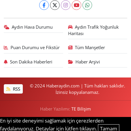
Aydın Hava Durumu
Aydın Trafik Yoğunluk
Haritası
Puan Durumu ve Fikstür
Tüm Manşetler
Son Dakika Haberleri
Haber Arşivi
© 2024 Haberaydin.com | Tüm hakları saklıdır.
RSS
İzinsiz kopyalanamaz.
Haber Yazılımı:
TE Bilişim
En iyi site deneyimi sağlamak için çerezlerden
faydalanıyoruz. Detaylar için lütfen tıklayın.
Tamam