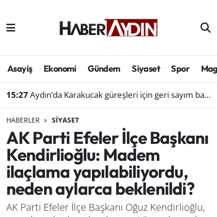
Afyonkarahisar
Aydın Hava Durumu
Bilim ve teknoloji
Aydın Trafik Yoğunluk Haritası
Asayiş
Ekonomi
Gündem
Siyaset
Spor
Mag
Çevre
Süper Lig Puan Durumu ve Fikstür
15:27
Aydın’da Karakucak güreşleri için geri sayım başladı
Denizli
Tüm Manşetler
HABERLER
SIYASET
AK Parti Efeler İlçe Başkanı
Genel
Son Dakika Haberleri
Kendirlioğlu: Madem
Haber
Haber Arşivi
ilaçlama yapılabiliyordu,
neden aylarca beklenildi?
Izmir
AK Parti Efeler İlçe Başkanı Oğuz Kendirlioğlu,
Kütahya