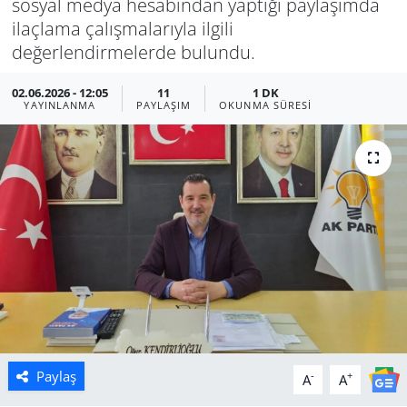
sosyal medya hesabından yaptığı paylaşımda
ilaçlama çalışmalarıyla ilgili
Manisa
değerlendirmelerde bulundu.
Muğla
02.06.2026 - 12:05
11
1 DK
YAYINLANMA
PAYLAŞIM
OKUNMA SÜRESI
Politika
Uşak
Paylaş
-
+
A
A