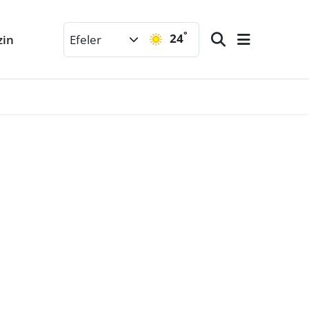
°
24
zin
Efeler