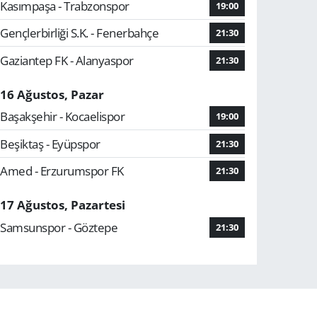
Kasımpaşa - Trabzonspor
19:00
Gençlerbirliği S.K. - Fenerbahçe
21:30
Gaziantep FK - Alanyaspor
21:30
16 Ağustos, Pazar
Başakşehir - Kocaelispor
19:00
Beşiktaş - Eyüpspor
21:30
Amed - Erzurumspor FK
21:30
17 Ağustos, Pazartesi
Samsunspor - Göztepe
21:30