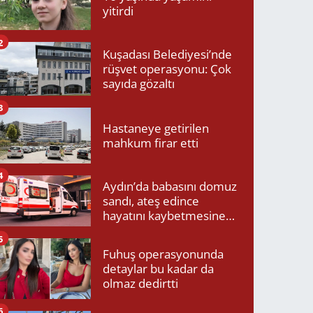
yitirdi
2
Kuşadası Belediyesi’nde
rüşvet operasyonu: Çok
sayıda gözaltı
3
Hastaneye getirilen
mahkum firar etti
4
Aydın’da babasını domuz
sandı, ateş edince
hayatını kaybetmesine
neden oldu
5
Fuhuş operasyonunda
detaylar bu kadar da
olmaz dedirtti
6