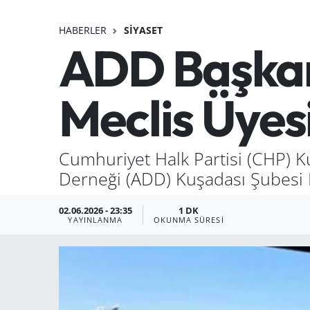
HABERLER
SIYASET
ADD Başkan
Meclis Üyes
Cumhuriyet Halk Partisi (CHP) K
Derneği (ADD) Kuşadası Şubesi B
02.06.2026 - 23:35
1 DK
YAYINLANMA
OKUNMA SÜRESI