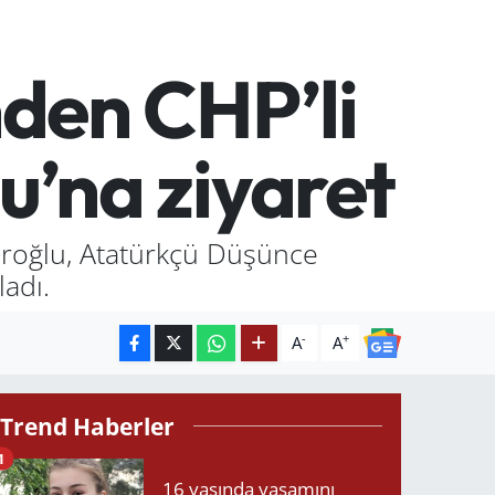
den CHP’li
u’na ziyaret
eroğlu, Atatürkçü Düşünce
adı.
-
+
A
A
Trend Haberler
1
16 yaşında yaşamını