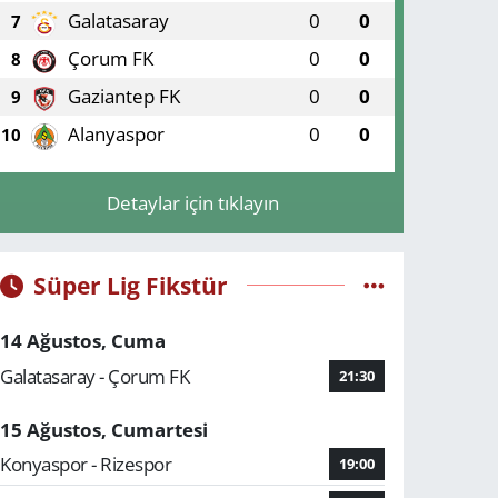
Galatasaray
0
0
7
Çorum FK
0
0
8
Gaziantep FK
0
0
9
Alanyaspor
0
0
10
Detaylar için tıklayın
Süper Lig Fikstür
14 Ağustos, Cuma
Galatasaray - Çorum FK
21:30
15 Ağustos, Cumartesi
Konyaspor - Rizespor
19:00