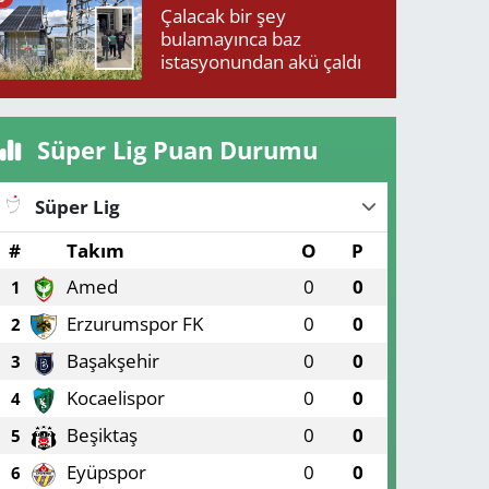
Çalacak bir şey
bulamayınca baz
istasyonundan akü çaldı
Süper Lig Puan Durumu
Süper Lig
#
Takım
O
P
Amed
0
0
1
Erzurumspor FK
0
0
2
Başakşehir
0
0
3
Kocaelispor
0
0
4
Beşiktaş
0
0
5
Eyüpspor
0
0
6