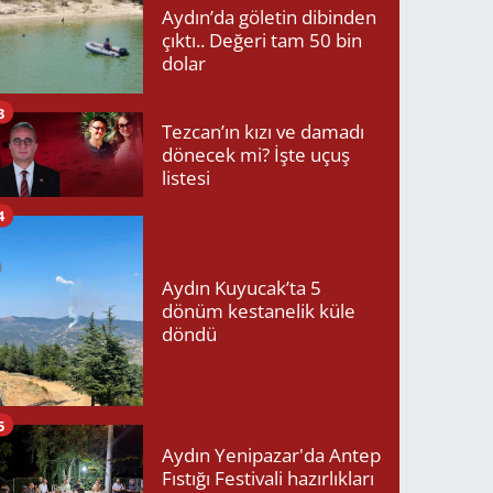
Aydın’da göletin dibinden
çıktı.. Değeri tam 50 bin
dolar
3
Tezcan’ın kızı ve damadı
dönecek mi? İşte uçuş
listesi
4
Aydın Kuyucak’ta 5
dönüm kestanelik küle
döndü
5
Aydın Yenipazar'da Antep
Fıstığı Festivali hazırlıkları