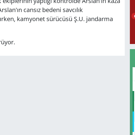
k ekiplerinin yaptığı kontrolde Arslan'ın kaza
Arslan'ın cansız bedeni savcılık
lırken, kamyonet sürücüsü Ş.U. jandarma
rüyor.