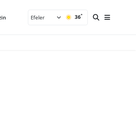
°
36
zin
Efeler