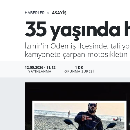
HABERLER
ASAYIŞ
35 yaşında 
İzmir'in Ödemiş ilçesinde, tali y
kamyonete çarpan motosikletin s
12.05.2026 - 11:12
1 DK
YAYINLANMA
OKUNMA SÜRESI