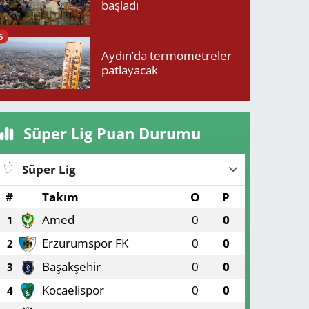
başladı
6
Aydın’da termometreler
patlayacak
Süper Lig Puan Durumu
Süper Lig
#
Takım
O
P
Amed
0
0
1
Erzurumspor FK
0
0
2
Başakşehir
0
0
3
Kocaelispor
0
0
4