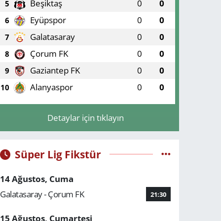
Beşiktaş
0
0
5
Eyüpspor
0
0
6
Galatasaray
0
0
7
Çorum FK
0
0
8
Gaziantep FK
0
0
9
Alanyaspor
0
0
10
Detaylar için tıklayın
Süper Lig Fikstür
14 Ağustos, Cuma
Galatasaray - Çorum FK
21:30
15 Ağustos, Cumartesi