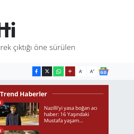
ti
erek çıktığı öne sürülen
-
+
A
A
Trend Haberler
1
Nazilli’yi yasa boğan acı
haber: 16 Yaşındaki
Mustafa yaşam
mücadelesini kaybetti!
2