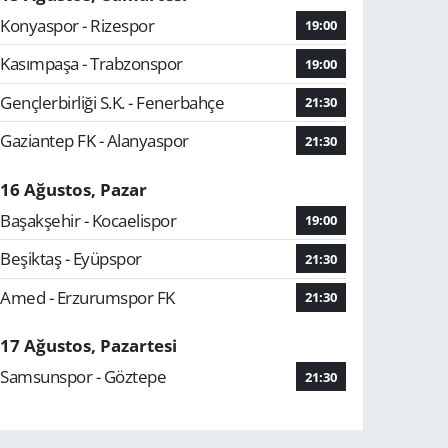
Konyaspor - Rizespor
19:00
Kasımpaşa - Trabzonspor
19:00
Gençlerbirliği S.K. - Fenerbahçe
21:30
Gaziantep FK - Alanyaspor
21:30
16 Ağustos, Pazar
Başakşehir - Kocaelispor
19:00
Beşiktaş - Eyüpspor
21:30
Amed - Erzurumspor FK
21:30
17 Ağustos, Pazartesi
Samsunspor - Göztepe
21:30