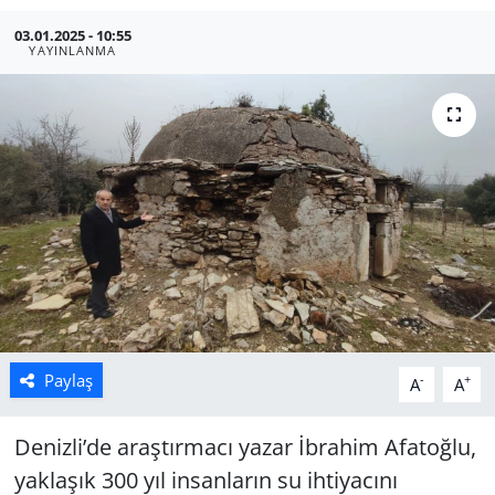
03.01.2025 - 10:55
Manisa
YAYINLANMA
Muğla
Politika
Uşak
Paylaş
-
+
A
A
Denizli’de araştırmacı yazar İbrahim Afatoğlu,
yaklaşık 300 yıl insanların su ihtiyacını