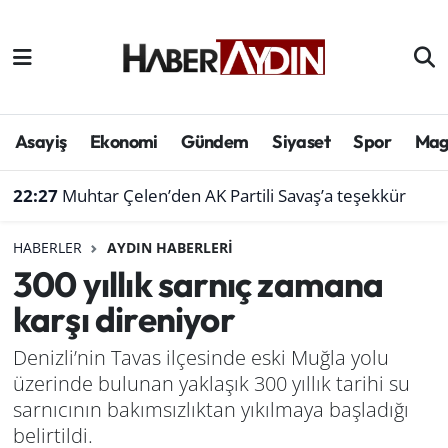
Afyonkarahisar
Aydın Hava Durumu
Bilim ve teknoloji
Aydın Trafik Yoğunluk Haritası
Asayiş
Ekonomi
Gündem
Siyaset
Spor
Mag
Çevre
Süper Lig Puan Durumu ve Fikstür
22:27
Muhtar Çelen’den AK Partili Savaş’a teşekkür
Denizli
Tüm Manşetler
HABERLER
AYDIN HABERLERI
300 yıllık sarnıç zamana
Genel
Son Dakika Haberleri
karşı direniyor
Haber
Haber Arşivi
Denizli’nin Tavas ilçesinde eski Muğla yolu
üzerinde bulunan yaklaşık 300 yıllık tarihi su
Izmir
sarnıcının bakımsızlıktan yıkılmaya başladığı
Kütahya
belirtildi.