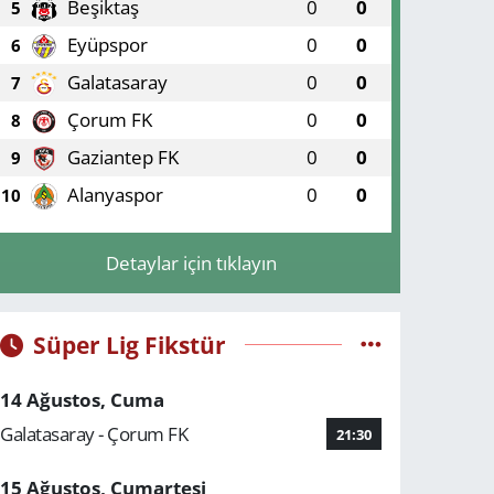
Beşiktaş
0
0
5
Eyüpspor
0
0
6
Galatasaray
0
0
7
Çorum FK
0
0
8
Gaziantep FK
0
0
9
Alanyaspor
0
0
10
Detaylar için tıklayın
Süper Lig Fikstür
14 Ağustos, Cuma
Galatasaray - Çorum FK
21:30
15 Ağustos, Cumartesi