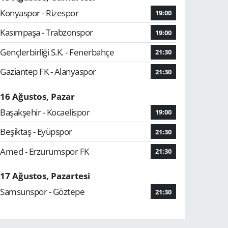
Konyaspor - Rizespor
19:00
Kasımpaşa - Trabzonspor
19:00
Gençlerbirliği S.K. - Fenerbahçe
21:30
Gaziantep FK - Alanyaspor
21:30
16 Ağustos, Pazar
Başakşehir - Kocaelispor
19:00
Beşiktaş - Eyüpspor
21:30
Amed - Erzurumspor FK
21:30
17 Ağustos, Pazartesi
Samsunspor - Göztepe
21:30