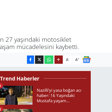
an 27 yaşındaki motosiklet
aşam mücadelesini kaybetti.
-
+
A
A
Trend Haberler
1
Nazilli’yi yasa boğan acı
haber: 16 Yaşındaki
Mustafa yaşam
mücadelesini kaybetti!
2