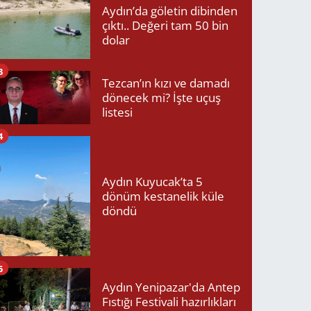
Aydın’da göletin dibinden
çıktı.. Değeri tam 50 bin
dolar
3
Tezcan’ın kızı ve damadı
dönecek mi? İşte uçuş
listesi
4
Aydın Kuyucak’ta 5
dönüm kestanelik küle
döndü
5
Aydın Yenipazar'da Antep
Fıstığı Festivali hazırlıkları