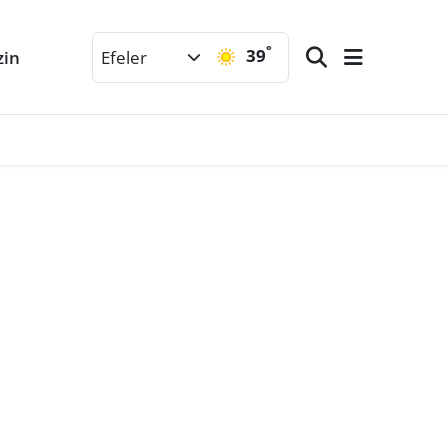
°
39
zin
Efeler