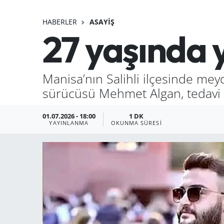
HABERLER
ASAYIŞ
27 yaşında y
Manisa’nın Salihli ilçesinde mey
sürücüsü Mehmet Algan, tedavi 
01.07.2026 - 18:00
1 DK
YAYINLANMA
OKUNMA SÜRESI