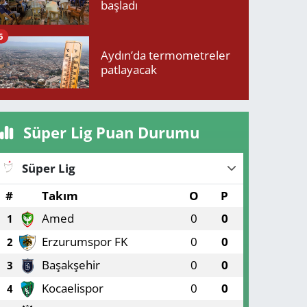
başladı
6
Aydın’da termometreler
patlayacak
Süper Lig Puan Durumu
Süper Lig
#
Takım
O
P
Amed
0
0
1
Erzurumspor FK
0
0
2
Başakşehir
0
0
3
Kocaelispor
0
0
4