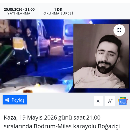
20.05.2026 - 21:00
1 DK
Manisa
YAYINLANMA
OKUNMA SÜRESI
Muğla
Politika
Uşak
Paylaş
-
+
A
A
Kaza, 19 Mayıs 2026 günü saat 21.00
sıralarında Bodrum-Milas karayolu Boğaziçi