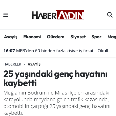
Afyonkarahisar
Aydın Hava Durumu
Bilim ve teknoloji
Aydın Trafik Yoğunluk Haritası
Asayiş
Ekonomi
Gündem
Siyaset
Spor
Mag
Çevre
Süper Lig Puan Durumu ve Fikstür
16:07
MEB'den 60 binden fazla kişiye iş fırsatı.. Okullara personel alınacak
Denizli
Tüm Manşetler
HABERLER
ASAYIŞ
25 yaşındaki genç hayatını
Genel
Son Dakika Haberleri
kaybetti
Haber
Haber Arşivi
Muğla'nın Bodrum ile Milas ilçeleri arasındaki
karayolunda meydana gelen trafik kazasında,
Izmir
otomobilin çarptığı 25 yaşındaki genç hayatını
Kütahya
kaybetti.