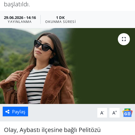
başlatıldı.
Manisa
29.06.2026 - 14:16
1 DK
YAYINLANMA
OKUNMA SÜRESI
Muğla
Politika
Uşak
Paylaş
-
+
A
A
Olay, Aybastı ilçesine bağlı Pelitözü