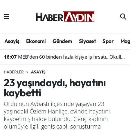
Afyonkarahisar
Aydın Hava Durumu
Bilim ve teknoloji
Aydın Trafik Yoğunluk Haritası
Asayiş
Ekonomi
Gündem
Siyaset
Spor
Mag
Çevre
Süper Lig Puan Durumu ve Fikstür
16:07
MEB'den 60 binden fazla kişiye iş fırsatı.. Okullara personel alınacak
Denizli
Tüm Manşetler
HABERLER
ASAYIŞ
23 yaşındaydı, hayatını
Genel
Son Dakika Haberleri
kaybetti
Haber
Haber Arşivi
Ordu'nun Aybastı ilçesinde yaşayan 23
yaşındaki Özlem Hanilçe, evinde hayatını
Izmir
kaybetmiş halde bulundu. Genç kadının
Kütahya
ölümüyle ilgili geniş çaplı soruşturma