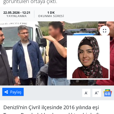
görüntüleri ortaya çıktı.
Manisa
22.05.2026 - 12:21
1 DK
YAYINLANMA
OKUNMA SÜRESI
Muğla
Politika
Uşak
Paylaş
-
+
A
A
Denizli’nin Çivril ilçesinde 2016 yılında eşi