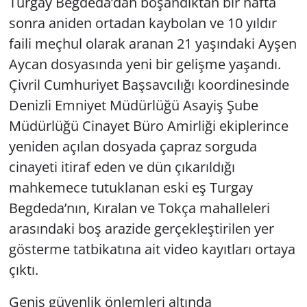
Turgay Begdeda’dan boşandıktan bir hafta
sonra aniden ortadan kaybolan ve 10 yıldır
faili meçhul olarak aranan 21 yaşındaki Ayşen
Aycan dosyasında yeni bir gelişme yaşandı.
Çivril Cumhuriyet Başsavcılığı koordinesinde
Denizli Emniyet Müdürlüğü Asayiş Şube
Müdürlüğü Cinayet Büro Amirliği ekiplerince
yeniden açılan dosyada çapraz sorguda
cinayeti itiraf eden ve dün çıkarıldığı
mahkemece tutuklanan eski eş Turgay
Begdeda’nın, Kıralan ve Tokça mahalleleri
arasındaki boş arazide gerçekleştirilen yer
gösterme tatbikatına ait video kayıtları ortaya
çıktı.
Geniş güvenlik önlemleri altında