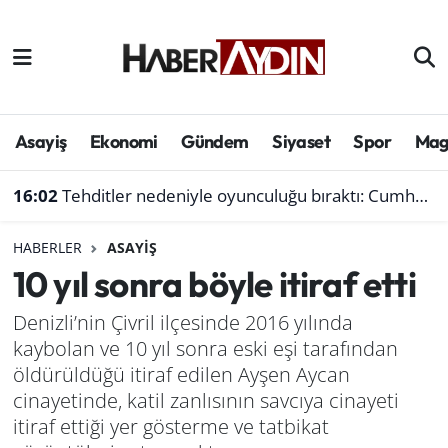
Afyonkarahisar
Aydın Hava Durumu
Bilim ve teknoloji
Aydın Trafik Yoğunluk Haritası
Asayiş
Ekonomi
Gündem
Siyaset
Spor
Mag
Çevre
Süper Lig Puan Durumu ve Fikstür
16:02
Tehditler nedeniyle oyunculuğu bıraktı: Cumhurbaşkanı Erdoğan’a böyle seslendi
Denizli
Tüm Manşetler
HABERLER
ASAYIŞ
10 yıl sonra böyle itiraf etti
Genel
Son Dakika Haberleri
Denizli’nin Çivril ilçesinde 2016 yılında
Haber
Haber Arşivi
kaybolan ve 10 yıl sonra eski eşi tarafından
öldürüldüğü itiraf edilen Ayşen Aycan
Izmir
cinayetinde, katil zanlısının savcıya cinayeti
itiraf ettiği yer gösterme ve tatbikat
Kütahya